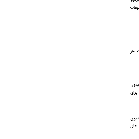
گزار
وعات
، هر
بدون
برای
عیین
 های