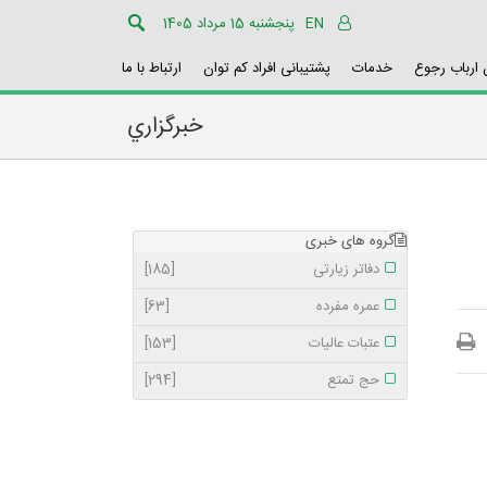
EN
پنجشنبه 15 مرداد 1405
ارباب رجوع
خدمات
پشتیبانی افراد کم توان
ارتباط با ما
خبرگزاري
گروه های خبری
دفاتر زیارتی
[185]
عمره مفرده
[63]
عتبات عالیات
[153]
حج تمتع
[294]