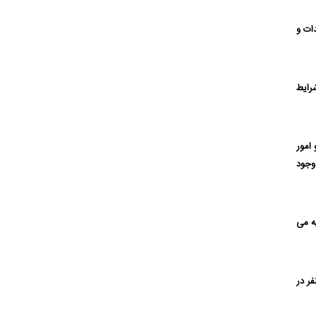
ات و
رایط
د و امور
وجود
ه می
د دو نفر در