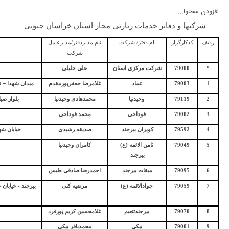
افزودن محتوا...
شرکتها و دفاتر خدمات زیارتی مجاز استان خراسان جنوبی
ردیف
کدکارگزار
نام دفتر/ شرکت
نام مدیردفتر/مدیرعامل
شرکت
*
79000
شرکت مرکزی استان
علی جلیلی
–
1
79003
عماد
غلامرضا جعفرپورمقدم
میدان شهدا
ن
2
79119
وحیدنیا
محمدهادی وحیدنیا
بلوار صی
3
79002
فوداجی
محمد فوداجی
4
79592
کویران بیرجند
صدیقه رشیدی
خیابان شهی
5
79049
ثامن الائمه (ع)
کامران وحیدنیا
بیرجند
6
79095
میقات بیرجند
احمدرضا صادقی طبس
7
79059
جوادالائمه (ع)
مرضیه کنی
8
79070
بیرجندتنعیم
غلامحسین کریم پورفرد
9
79001
بیکی
محمدباقر بیکی