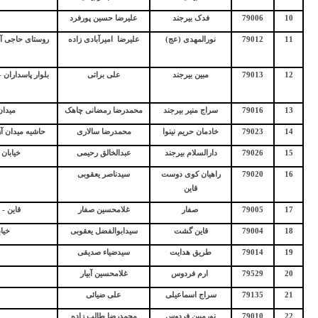
10
79006
فدک بیرجند
علیرضا حسین پورفرد
11
79012
نورالمهدی (عج)
علیرضا
امیرآبادی زاده
روستای حاجی آباد - خ ولی
12
79013
مبین بیرجند
علی براتی
بلوار پاسداران 
13
79016
سراج منیر بیرجند
محمدرضا رمضانی چاهک
میدان 7 ت
14
79023
خادمان حریم نینوا
محمدرضا سالاری
حاشیه میدان آ
15
79026
دارالسلام بیرجند
عبدالخالق رحیمی
خیابان شه
16
79020
راهیان کوی دوست
سیدناصر یعقوبی
قاین
17
79005
صفار
غلامحسین صفار
قاین - خیا
18
79004
قاین گشت
سیدابوالفضل یعقوبی
خیا
19
79014
طریق هدایت
سیدضیاء صدیقی
20
79529
ارم فردوس
غلامحسین آبیار
21
79135
سراج اسماعیلی
علی ضیائی
22
79010
نورمبین فردوس
محمدرضا طالب زاده