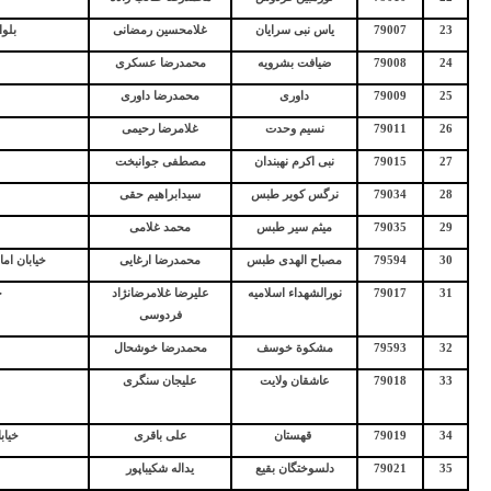
23
79007
یاس نبی سرایان
غلامحسین رمضانی
بلو
24
79008
ضیافت بشرویه
محمدرضا عسکری
25
79009
داوری
محمدرضا داوری
26
79011
نسیم وحدت
غلامرضا رحیمی
27
79015
نبی اکرم نهبندان
مصطفی جوانبخت
28
79034
نرگس کویر طبس
سیدابراهیم حقی
29
79035
میثم سیر طبس
محمد غلامی
30
79594
مصباح الهدی طبس
محمدرضا ارغایی
خیابان ام
31
79017
نورالشهداء اسلامیه
علیرضا غلامرضانژاد
خ
فردوسی
32
79593
مشکوة خوسف
محمدرضا خوشحال
33
79018
عاشقان ولایت
علیجان سنگری
34
79019
قهستان
علی باقری
خیاب
35
79021
دلسوختگان بقیع
یداله شکیباپور