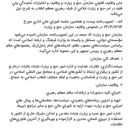
متن وظايف قانوني سازمان حج و زيارت و وظايف و اختيارات نمايندگي ولي
فقيه در امر حج و زيارت ابلاغي از طرف رهبري معظم انقلاب به شرح ذيل
مي‌باشد
:
الف - تصويب‌نامه بيست‌ و هفتمين جلسه شوراي عالي اداري مورخ
24/3/1384 در خصوص وظايف سازمان حج و زيارت
سازمان حج و زيارت كه منبعد در اين تصويب‌نامه، سازمان ناميده مي‌شود
مؤسسه‌اي دولتي، مستقل و وابسته به وزارت فرهنگ و ارشاد اسلامي است كه
براساس سياست‌هاي مصوب نظام، انديشه‌هاي امام راحل(ره)، رهنمودهاي مقام
معظم رهبري و رييس جمهور و اين مصوبه اداره مي‌گردد
.
1
.
اهداف كلي سازمان
:
سياست‌گذاري، نظارت، هدايت و اداره امور حج و زيارت عتبات عاليات درخارج
از كشور و برقراري ارتباط با كشورهاي اسلامي و مجامع بين المللي اسلامي در
امر حج و زيارت و شناساندن ماهيت و ابعاد مختلف انقلاب اسلامي به حجاج
.
2
.
وظايف سازمان
:
-
اجراي كليه دستورات و ارشادات مقام معظم رهبري
.
-
تهيه و تدوين برنامه‌هاي راهبردي، سياست‌ها، خط‌مشي‌ها و روش هاي
اجرايي حج و زيارت جهت ارايه به شوراي عالي حج و ساير مراجع ذيربط
.
-
اداره امور حج عمره و زيارت عتبات مقدس و اماكن متبركه خارج از كشور با
استفاده از نيروي انساني متدين و كارآزموده و بهره‌گيري از آخرين فناوري‌هاي
اطلاعات
.