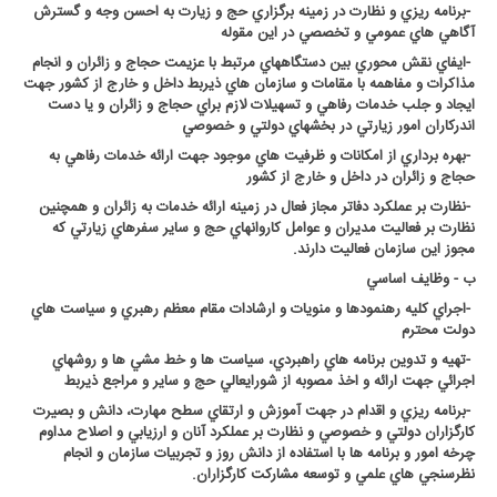
-
برنامه ريزي و نظارت در زمينه برگزاري حج و زيارت به احسن وجه و گسترش
آگاهي هاي عمومي و تخصصي در اين مقوله
-
ايفاي نقش محوري بين دستگاههاي مرتبط با عزيمت حجاج و زائران و انجام
مذاکرات و مفاهمه با مقامات و سازمان هاي ذيربط داخل و خارج از کشور جهت
ايجاد و جلب خدمات رفاهي و تسهيلات لازم براي حجاج و زائران و يا دست
اندرکاران امور زيارتي در بخشهاي دولتي و خصوصي
-
بهره برداري از امکانات و ظرفيت هاي موجود جهت ارائه خدمات رفاهي به
حجاج و زائران در داخل و خارج از کشور
-
نظارت بر عملکرد دفاتر مجاز فعال در زمينه ارائه خدمات به زائران و همچنين
نظارت بر فعاليت مديران و عوامل کاروانهاي حج و ساير سفرهاي زيارتي که
مجوز اين سازمان فعاليت دارند
.
ب - وظايف اساسي
-
اجراي کليه رهنمودها و منويات و ارشادات مقام معظم رهبري و سياست هاي
دولت محترم
-
تهيه و تدوين برنامه هاي راهبردي، سياست ها و خط مشي ها و روشهاي
اجرائي جهت ارائه و اخذ مصوبه از شورايعالي حج و ساير و مراجع ذيربط
-
برنامه ريزي و اقدام در جهت آموزش و ارتقاي سطح مهارت، دانش و بصيرت
کارگزاران دولتي و خصوصي و نظارت بر عملکرد آنان و ارزيابي و اصلاح مداوم
چرخه امور و برنامه ها با استفاده از دانش روز و تجربيات سازمان و انجام
نظرسنجي هاي علمي و توسعه مشارکت کارگزاران
.