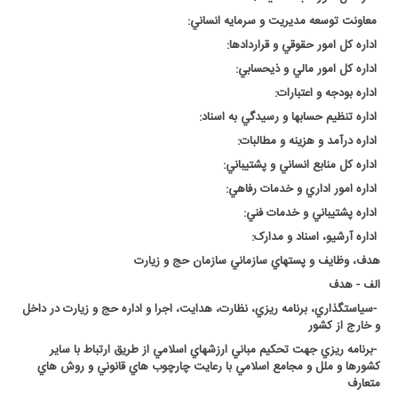
معاونت توسعه مديريت و سرمايه انساني
:
اداره کل امور حقوقي و قراردادها
:
اداره کل امور مالي و ذيحسابي
:
اداره بودجه و اعتبارات
:
اداره تنظيم حسابها و رسيدگي به اسناد
:
اداره درآمد و هزينه و مطالبات
:
اداره کل منابع انساني و پشتيباني
:
اداره امور اداري و خدمات رفاهي
:
اداره پشتيباني و خدمات فني
:
اداره آرشيو، اسناد و مدارک
:
هدف، وظايف و پستهاي سازماني سازمان حج و زيارت
الف - هدف
-
سياستگذاري، برنامه ريزي، نظارت، هدايت، اجرا و اداره حج و زيارت در داخل
و خارج از کشور
-
برنامه ريزي جهت تحکيم مباني ارزشهاي اسلامي از طريق ارتباط با ساير
کشورها و ملل و مجامع اسلامي با رعايت چارچوب هاي قانوني و روش هاي
متعارف