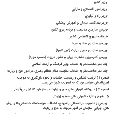
-
وزير كشور
-
وزير امور اقتصادي و دارايي
-
وزير راه و ترابري
-
وزير بهداشت، درمان و آموزش پزشكي
-
رييس سازمان مديريت و برنامه‌ريزي كشور
-
فرمانده نيروي انتظامي كشور
-
رييس سازمان صدا و سيما
-
رييس سازمان حج و زيارت (دبير شورا)
-
رييس كميسيون مشترك ايران و كشور مربوط (حسب مورد)
-
يك نفر صاحب‌نظر به انتخاب وزير فرهنگ و ارشاد اسلامي
-
يك نفر صاحب‌نظر به انتخاب نماينده مقام معظم رهبري در امور حج و زيارت
تبصره 1 ) ترتيب تشكيل و رسميت جلسات و نحوه راي‌گيري به موجب
آيين‌نامه‌اي خواهد بود كه به تصويب شورا مي‌رسد
.
تبصره 2 ) دبيرخانه شوراي عالي حج و زيارت در سازمان تشكيل مي‌گردد
.
5
.
شرح وظايف شوراي عالي حج و زيارت
:
-
بررسي و تصويب برنامه‌هاي راهبردي، اهداف، سياست‌ها، خط‌مشي‌ها و روش
هاي اجرايي سازمان در امور مربوط به حج و زيارت
.