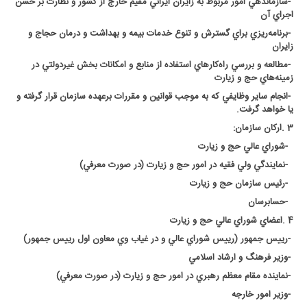
-
سازماندهي امور مربوط به زايران ايراني مقيم خارج از كشور و نظارت بر حسن
اجراي آن
-
برنامه‌ريزي براي گسترش و تنوع خدمات بيمه و بهداشت و درمان حجاج و
زايران
-
مطالعه و بررسي راه‌كارهاي استفاده از منابع و امكانات بخش غيردولتي در
زمينه‌هاي حج و زيارت
-
انجام ساير وظايفي كه به موجب قوانين و مقررات برعهده سازمان قرار گرفته و
يا خواهد گرفت
.
3
.
اركان سازمان
:
-
شوراي عالي حج و زيارت
-
نمايندگي ولي فقيه در امور حج و زيارت (در صورت معرفي)
-
رئيس سازمان حج و زيارت
-
حسابرسان
4
.
اعضاي شوراي عالي حج و زيارت
-
رييس جمهور (رييس شوراي عالي و در غياب وي معاون اول رييس جمهور)
-
وزير فرهنگ و ارشاد اسلامي
-
نماينده مقام معظم رهبري در امور حج و زيارت (در صورت معرفي)
-
وزير امور خارجه