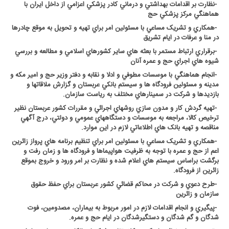
-
نظارت بر اقدامات بهداشتي و درماني کادر پزشکي اعزامي از داخل ايران با
هماهنگي مرکز پزشکي حج
-
همکاري و تشريک مساعي با مسئولين امر براي تهيه و تحويل به موقع چادرها
در منا و عرفات در ايام تشريق
-
برقراري ارتباط مستمر با بعثه هاي ساير کشورهاي اسلامي و مطالعه و بررسي
شيوه هاي اجراي حج و عمره آنان
-
انجام هماهنگي با موسسات مطوفي و ادلا و نقابه و دفتر وزير حج و امير مکه و
مدينه و مسئولين فرودگاه ها و سيستم بانکي عربستان و گزارش ملاقاتها و
بازديدها و شرکت در سمينارهاي مختلف به رياست سازمان
.
-
تهيه گردش کار و مدون سازي روشهاي اجرائي و مقررات کشور عربستان نظير
ترخيص کالا، مراجعه به موسسات و دستگاههاي عمومي و دولتي، درج آگهي
مناقصه و تهيه بانک هاي اطلاعاتي لازم در اين موارد
.
-
همکاري و تشريک مساعي با مسئولين امر براي تنظيم برنامه هاي پرواز زائرين
اعم از حج و عمره با توجه به ظرفيت هواپيماها و فرودگاه ها و زمان رفت و
برگشت براساس سيستم هاي اعلام شده و نظارت بر امر ورود و خروج بموقع
زائرين از فرودگاه
.
-
طرح دعوي و شرکت در محاکم قضائي کشور عربستان براي حفظ حقوق
سازمان و زائرين
-
پيگيري و انجام اقدامات لازم در امور مربوط به بيماران، مصدومين، فوت
شدگان و گم شدگان و دستگيرشدگان در ايام حج و عمره
.