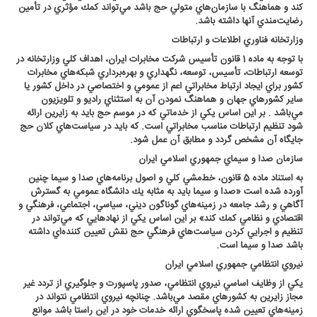
كند و هماهنگ با سازمان‌هاي متولي حج باشد مي‌تواند كمك مؤثري در تأمين
رضايت‌مندي آنها داشته باشد
.
وزارتخانه فناوري اطلاعات و ارتباطات
با توجه به ماده 1 قانون تأسيس شركت مخابرات ايران، اهداف كلي وزارتخانه در
توسعه ارتباطات، تأسيس، توسعه، نگهداري و بهره‌برداري شبكه‌هاي مخابرات
كشور براي ايجاد ارتباط مخابراتي اعم از عمومي و اختصاصي در داخل كشور يا
ساير كشورهاي جهان و هماهنگ نمودن آن به استثناي راديو و تلويزيون
مي‌باشد . بر اين اساس يكي از خدماتي كه در موسم حج بايد به زايرين ارائه
شود تنظيم ارتباطات مناسب مخابراتي است. كه بايد در سياست‌هاي كلان حج
جايگاه آن مشخص گردد و مطابق آن عمل شود
.
سازمان صدا و سيماي جمهوري اسلامي ايران
به استناد ماده 5 قانون، خط‌مشي كلي و اصول برنامه‌هاي صدا و سيما چنين
آورده شده‌ است «صدا و سيما بايد به مثابه يك دانشگاه عمومي به گسترش
آگاهي و رشد جامعه در زمينه‌هاي گوناگون ديني، سياسي، اجتماعي، فرهنگي و
اقتصادي و نظامي كمك كند» بر اين اساس يكي از نهادهايي كه مي‌تواند در
تنظيم و اجرايي كردن سياست‌هاي فرهنگي حج نقش تعيين كننده‌اي داشته
باشد صدا و سيما است
.
نيروي انتظامي جمهوري اسلامي ايران
يكي از وظايف اساسي نيروي انتظامي، صدور پاسپورت و جلوگيري از تردد غير
مجاز زايرين به كشورهاي مقصد مي‌باشد. چنانچه نيروي انتظامي نتواند در
زمينه‌هاي تعيين شده پاسخگوي ارائه خدمات خود در اين راستا باشد موانع