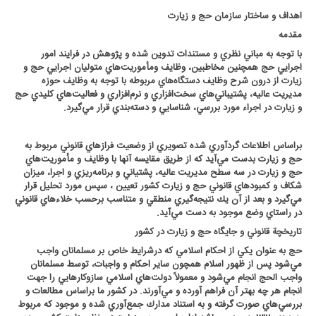
اهداف و ساختار سازمان حج و زیارت
مقدمه
با توجه به مباني نظري و مستندات تدوين شده و پژوهش در فرايند امور
اجرايي حج همچنين مخاطبين، وظايف ومأموريت‌هاي متوليان اجرايي حج و
زيارت از درون شرح وظايف دستگاه‌هاي مربوطه با توجه به وظايف حوزه
مديريت عاليه، پشتيباني‌هاي سخت‌افزاري و نرم‌افزاري و فعاليت‌هاي كليدي حج
و زيارت در اجراء مورد بررسي، شناسايي و دسته‌بندي قرار مي‌گيرد
.
براساس اطلاعات گردآوري شده تصويري از وضعيت فرازهاي قانوني مربوط به
حج و زيارت بدست‌ مي‌آيد كه از طريق مقايسه آنها با وظايف و مأموريت‌هاي
حج و زيارت در سه سطح مديريت عاليه، پشتياني‌ و برنامه‌ريزي و اجرا، ميزان
شكاف و كمبودهاي قانوني حج و زيارت كشور تعيين ، سپس مورد تحليل قرار
مي‌گيرد و بعد از آن يك نتيجه‌گيري منطقي و متناسب برحسب خلاء‌هاي قانوني
در راستاي وضع موجود به دست مي‌آيد
.
تاريخچة قانوني و جايگاه حج و زيارت در كشور
حج به عنوان يكي از احكام اسلامي كه درشرايط خاص بر مسلمانان واجب
مي‌شود پس از ظهور اسلام همچون ساير احكام و واجبات، توسط مسلمانان
واجب‌ الحج انجام مي‌شود و معمولاً‌ دولت‌هاي اسلامي سازوكارهايي را جهت
انجام هر چه بهتر آن فراهم آورده و مي‌آورند. در كشور ما براساس مطالعات و
بررسي‌هاي صورت گرفته و به استناد مدارك جمع‌آوري شده و موجود كه مربوط