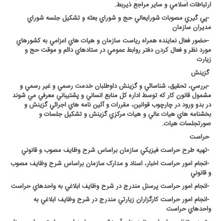
ارتباطات اسلامي و ساير مراجع ذيربط
.
-
پي گيري مصوبات شورايعالي حج و شوراي بعثه و تشکيل جلسه شوراي
مديران سازمان
-
حضور فعال نماينده همراه رياست سازمان و هيات هاي اعزامي به کشورهاي
مورد نظر و فعال کردن دفتر روابط عمومي در ستادهاي دائم و موقت حج و
زيارت
گزينش
-
بررسي، تحقيق، شناسائي و گزينش داوطلبان خدمت رسمي و غير رسمي و
مشمول قانون کار که توسط اداره کل منابع انساني و پشتيباني معرفي مي شوند
در بدو ورود در چارچوب قوانين، مقررات و آئين نامه هاي اجرائي گزينش و
بخشنامه هاي هيات عالي و هيات مرکزي گزينش و تشکيل جلسات و
صورتجلسات هيات
.
حراست
-
تهيه طرح حراست فيزيکي سازمان براساس شرح وظايف مصوب و قانوني
-
انجام امور حراست اخبار، اسناد و مدارک سازمان براساس شرح وظايف مصوب
و قانوني
-
انجام امور حراست پرسنل مندرج در شرح وظايف ابلاغي به واحدهاي حراست
-
انجام امور حراست کارگزاران زيارتي مندرج در شرح وظايف ابلاغي به
واحدهاي حراست