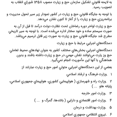
به لايحه قانوني تشكيل سازمان حج و زيارت مصوب 1358 شوراي انقلاب به
تصويب رسيد
.
با توجه به جايگاه قانوني حج و زيارت در كشور نمودار زير سير تحول مديريت و
برنامه‌ريزي حج و زيارت را از آغاز تا كنون نشان مي‌دهد
.
حج و زيارت اواخر دوره رضاخان تحت نظارت دولت درآمد تا قبل از آن به
صورت سيستم ساده و خود مختار اداره مي‌شده است. با توجه به سير تاريخي
مطرح شد جايگاه قانوني حج و زيارت به صورت زير قابل ترسيم مي‌باشد
.
دستگاه‌هاي اجرايي مرتبط با حج و زيارت
دستگاه‌هاي اجرايي بخش‌هاي مختلف كشور به عنوان نهادهاي محيط تعاملي
حج وز يارت مي‌توانند نقش مهمي در حج و زيارت داشته‌ باشند و بدون
هماهنگي با آنها اين مأموريت انجام نمي‌گيرد
.
بعضي از اين دستگاه‌هاي اجرايي متولي امور حج و زيارت عبارتند از
:
1
.
وزارت فرهنگ و ارشاد اسلامي
2
.
وزارت راه و شهرسازي ( هواپيمايي كشوري، هواپيماي جمهوري اسلامي،
پايانه هاو ... )
3
.
وزارت امور خارجه
4
.
وزارت امور اقتصادي و دارايي ( بانك‌ها، گمرگ و ... )
5
.
وزارت بهداشت و درمان
6
.
نيروي انتظامي جمهوري اسلامي