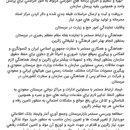
-
تهيه و تنظيم و اجراي برنامه هاي آموزشي مربوط به امور حراستي براي پرسنل
واحد و همچنين بقيه پرسنل سازمان
-
دريافت و ثبت و ارسال مراسلات طبقه بندي شده و دائر کردن مرکز اسناد
محرمانه و توليد بولتن هاي مورد نياز
وظايف نمايندگي امور حج و زيارت در عربستان
-
هماهنگي و ارتباط مستمر با نماينده بعثه مقام معظم رهبري در عربستان
بمنظور انجام بهتر امور فرهنگي و تبليغاتي زائرين
.
-
هماهنگي و همکاري مستمر با سفارت جمهوري اسلامي ايران و کنسولگري و
انعکاس و پيگيري بموقع موارد ضروري و احياناً طرح دعاوي براي حفظ حقوق
سازمان بمنظور ايجاد رفاه و تسهيلات بيشتر براي زائرين و ايجاد هماهنگي لازم
جهت ملاقات رسمي مسئولين سازمان با مقامات وزارت حج عربستان سعودي و
پيگيري مصوبات مذاکرات مختلف جلسات رسمي بين هياتهاي ايراني و سعودي
و شرکت در محاکم پس از هماهنگي بين سازمان و سفارت کشورمان در
عربستان
.
-
ايجاد ارتباط مستمر با مسئولين ادارات و مراکز دولتي عربستان سعودي به
منظور اتخاذ تدابير لازم براي مقدمات برنامه هاي حج و عمره و همچنين
شناسائي و تلاش براي رفع موانع و مشکلات احتمالي به منظور تامين رفاه و
سلامتي هر چه بيشتر زائرين
.
-
مطالعه وبررسي مستمر بازارعربستان وجمع آوري آمار وايجاد بانک اطلاعاتي
موردنياز از تغيير قيمت ها و تعيين زمان مناسب به منظور خريد مواد غذائي
مورد نياز زائرين و اقدام در جهت خريد و توزيع آن مواد و تامين امکانات رفاهي