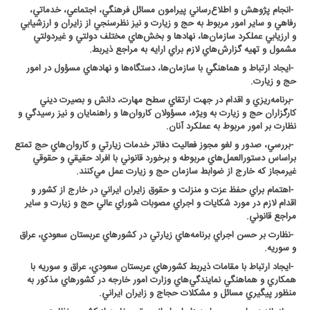
-
انجام پژوهش و اطلاع‌رساني پيرامون مسائل فرهنگي، اجتماعي، خدماتي،
رفاهي و ساير امور مربوط به حج و زيارت و نيز نظرسنجي از زايران و ارزشيابي
و ارزيابي عملكرد سازمان‌ها، نهادها و بخش‌هاي مختلف دولتي و غيردولتي
مشمول و تهيه گزارش‌هاي لازم براي ارايه به مراجع ذيربط
.
-
ايجاد ارتباط و هماهنگي با سازمان‌ها، دستگاه‌ها و نهادهاي مسؤول در امور
حج و زيارت
.
-
برنامه‌ريزي و اقدام در جهت ارتقاي سطح مهارت، دانش و بصيرت ديني
كارگزاران حج و زيارت به ويژه، مسؤولان كاروان‌ها و راهنمايان و نيز رسيدگي و
نظارت بر امور مربوط به عملكرد آنان
.
-
بررسي، صدور و لغو مجوز فعاليت دفاتر خدمات زيارتي و كاروان‌هاي حج تمتع
براساس دستورالعمل‌هاي مربوطه و برخورد قانوني با افراد حقيقي و حقوقي
غيرمجاز كه خارج از ضوابط سازمان حج و زيارت عمل مي‌كنند
.
-
اهتمام براي حفظ عزت و منزلت و حقوق زايران ايراني در خارج از كشور و
اقدام لازم در مورد شكايات و اجراي مصوبات شوراي عالي حج و زيارت و ساير
مراجع قانوني
.
-
نظارت بر حسن اجراي برنامه‌هاي زيارتي در كشورهاي عربستان سعودي، عراق
و سوريه
.
-
ايجاد ارتباط با مقامات ذيربط كشورهاي عربستان سعودي، عراق و سوريه با
همكاري و هماهنگي نمايندگي‌هاي وزارت امور خارجه در كشورهاي مذكور به
منظور پيگيري مسائل و مشكلات حجاج و زايران ايراني
.