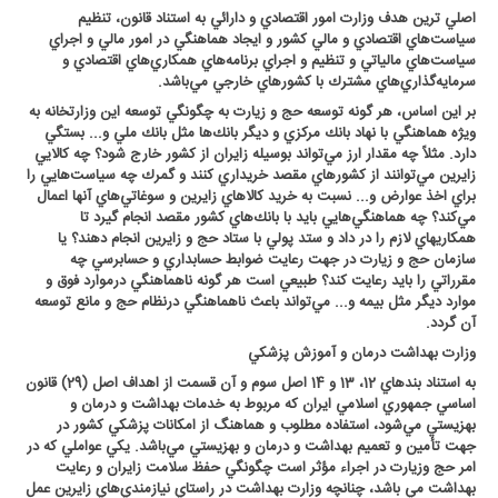
اصلي ترين هدف وزارت امور اقتصادي و دارائي به استناد قانون، تنظيم
سياست‌هاي اقتصادي و مالي كشور و ايجاد هماهنگي در امور مالي و اجراي
سياست‌هاي مالياتي و تنظيم و اجراي برنامه‌هاي همكاري‌هاي اقتصادي و
سرمايه‌گذاري‌هاي مشترك با كشورهاي خارجي مي‌باشد
.
بر اين اساس، هر گونه توسعه حج و زيارت به چگونگي توسعه اين وزارتخانه به
ويژه هماهنگي با نهاد بانك مركزي و ديگر بانك‌ها مثل بانك ملي و... بستگي
دارد. مثلاً چه مقدار ارز مي‌تواند بوسيله زايران از كشور خارج شود؟ چه كالايي
زايرين مي‌توانند از كشورهاي مقصد خريداري كنند و گمرك چه سياست‌هايي را
براي اخذ عوارض و... نسبت به خريد كالاهاي زايرين و سوغاتي‌هاي آنها اعمال
مي‌كند؟ چه هماهنگي‌هايي بايد با بانك‌هاي كشور مقصد انجام گيرد تا
همكاريهاي لازم را در داد و ستد پولي با ستاد حج و زايرين انجام دهند؟ يا
سازمان حج و زيارت در جهت رعايت ضوابط حسابداري و حسابرسي چه
مقرراتي را بايد رعايت كند؟ طبيعي است هر گونه ناهماهنگي درموارد فوق و
موارد ديگر مثل بيمه و... مي‌تواند باعث ناهماهنگي درنظام حج و مانع توسعه
آن گردد
.
وزارت بهداشت درمان و آموزش پزشكي
به استناد بندهاي 12، 13 و 14 اصل سوم و آن قسمت از اهداف اصل (29) قانون
اساسي جمهوري اسلامي ايران كه مربوط به خدمات بهداشت و درمان و
بهزيستي مي‌شود، استفاده مطلوب و هماهنگ از امكانات پزشكي كشور در
جهت تأمين و تعميم بهداشت و درمان و بهزيستي مي‌باشد. يكي عواملي كه در
امر حج وزيارت در اجراء مؤثر است چگونگي حفظ سلامت زايران و رعايت
بهداشت مي باشد، چنانچه وزارت بهداشت در راستاي نيازمندي‌هاي زايرين عمل