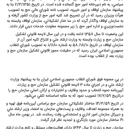
سياسي، به‌ نام دبيرخانه امور حج گنجانده شده است. در تاريخ 2/3/1351 بنا به
پيشنهاد سازمان اوقاف و امور خيريه، تصويب نامه شوراي عالي حج به تصويب
هيأت وزيران رسيد كه در آن تصريح شد كليه امور حج از وزارت كشور گرفته و
به سازمان اوقاف واگذار گردد كه در سا ختار تشكيلاتي، سازمان اوقاف وابسته به
نخست‌وزيري و اداره امور حج را زير مجموعه معاونت خدمات ديني قرار دادند
.
اين وضعيت تا سال 1358 ادامه يافت و در اين سال لايحه قانوني تشكيل
سازمان حج و زيارت وابسته به وزارت ارشاد ملي و انتزاع كليه امور آن از
سازمان اوقاف در تاريخ 18/10/ 58 به شماره 1180/ذ به تصويب شوراي انقلاب
جمهوري اسلامي ايران رسيد كه در حقيقت مجوز قانوني تشكيل سازمان حج و
زيارت بعد از انقلاب بوده است
.
در پي مصوبه فوق شوراي انقلاب جمهوري اسلامي ايران بنا به پيشنهاد وزارت
ارشاد ملي و در اجراي ماده 3 لايحه قانوني تشكيل سازمان حج و زيارت،
آيين‌نامه نحوه انتخاب و حدود وظايف و اختيارات و اركان اصلي سازمان حج را
درتاريخ 17/2/59 تصويب نمود كه به مثابه اساسنامه تلقي مي‌شود
.
در تاريخ 14/3/59 ساختار تشكيلاتي سازمان حج براساس آيين‌نامه فوق تهيه و
به همراه مجموعه اهداف، وظايف و پست‌هاي سازمان به امضاء وزير ارشاد ملي
و دبيركل سازمان امور اداري و استخدامي وقت رسانده، شد. در بهمن ماه سال
61 ساختار سازمان مورد بازنگري و تجديد نظر قرار گرفت
.
سازمان حج و زيارت تا سال 1363 داراي فعاليت‌هاي مستقل و تابع وزارت ارشاد