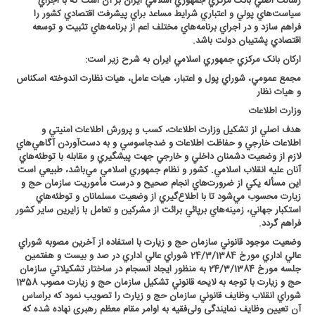
رسالت اصلي بانک مرکزي جمهوري اسلامي ايران بر آن است که با اجراي
سياست‌هاي پولي و اعتباري شرايط مساعد براي پيشرفت اقتصادي کشور را
فراهم سازد و در اجراي برنامه‌هاي مختلف اعم از برنامه‌هاي تثبيت و توسعه
اقتصادي پشتيبان دولت باشد
.
ارکان بانک مرکزي جمهوري اسلامي ايران به شرح زير است
:
مجمع عمومي، شوراي پول و اعتبار، هيات عامل، هيات نظارت اندوخته اسکناس
و هيات نظار
وزارت اطلاعات
هدف اصلي از تشكيل وزارت اطلاعات، كسب و پرورش اطلاعات امنيتي و
اطلاعات خارجي و حفاظت اطلاعات و ضدجاسوسي و به دست‌آوردن آگاهي‌هاي
لازم از وضعيت دشمنان داخلي و خارجي جهت پيشگيري و مقابله با توطئه‌هاي
آنان عليه انقلاب اسلامي. كشور و نظام جمهوري اسلامي مي‌باشد، طبيعي است
اين مسأله يكي از ضرورت‌هاي انجام صحيح و درست مأموريت سازمان حج و
زيارت محسوب مي‌شود تا با اطلاع‌گيري از وضعيت مسلمانان و توطئه‌هاي
استكبار جهاني، زمينه‌هاي برپائي برائت از مشركين و تعامل با زايرين ساير كشور
فراهم گردد
.
وضعيت موجود قانوني سازمان حج و زيارت با استفاده از آخرين مصوبه شوراي
عالي اداري مورخ 24/3/1384 شوراي عالي اداري در صد و بيست و هفتمين
جلسه مورخ 24/3/1384 به منظور ايجاد انسجام در ساختار تشكيلاتي سازمان
حج و زيارت با توجه به لايحه قانوني تشكيل سازمان حج و زيارت مصوب 1358
شوراي انقلاب وظايف قانوني سازمان حج و زيارت را تصويب نمود كه براساس
آن تعيين وظايف نمايندگي ولي‌فقيه به اوامر مقام معظم رهبري نهاده شده كه