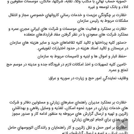
-
تسويه حساب نهائي با مکتب وکلا، نقابه، شرکتها، مالکان، موسسات مطوفين و
ادلاء و بانک توسعه و غيره
-
نظارت بر چگونگي عزيمت و خدمات رساني کاروانهاي خصوصي مجاز و انتقال
مشکلات مربوط به رئيس سازمان
-
نظارت بر عملکرد و فعاليت هاي موسسات و شرکت هاي ايراني مجري عمره و
عملکرد شرکت هاي سعودي با در نظر گرفتن مفاد قراردادهاي منعقده
-
دستور کليه پرداختها و تائيد کليه تقاضاهاي خريد و ساير هزينه هاي سازمان
در عربستان و تائيد اسناد هزينه در حدود اختيارات تفويضي
.
-
حفظ انبار و اموال ها و ابنيه و تاسيسات مربوط به سازمان
-
تامين کليه تسهيلات و اخذ امکانات لازم در فرودگاه جده و مدينه در موسم حج
تمتع و عمره
.
وظايف نمايندگي امور حج و زيارت در سوريه و عراق
:
-
نظارت بر عملکرد مديران راهنماي سفرهاي زيارتي و مسئولين دفاتر و شرکت
هاي خدمات زيارتي در مورد نحوه اسکان، تغذيه و وسايل رفاهي و بهداشتي
زائرين و تهيه و ارسال گزارش هاي مربوطه به منظور ادامه کار و صدور مجوز
هاي بعدي براي انجام تورهاي زيارتي
-
نظارت بر امور حمل و نقل زائرين و کار راهنمايان و رانندگان اتوبوسهاي حامل
زائرين ايراني و تهيه و ارسال گزارشهاي لازم
.