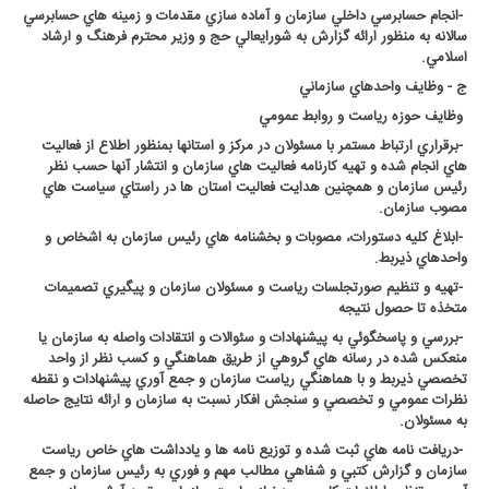
-
انجام حسابرسي داخلي سازمان و آماده سازي مقدمات و زمينه هاي حسابرسي
سالانه به منظور ارائه گزارش به شورايعالي حج و وزير محترم فرهنگ و ارشاد
اسلامي
.
ج - وظايف واحدهاي سازماني
وظايف حوزه رياست و روابط عمومي
-
برقراري ارتباط مستمر با مسئولان در مرکز و استانها بمنظور اطلاع از فعاليت
هاي انجام شده و تهيه کارنامه فعاليت هاي سازمان و انتشار آنها حسب نظر
رئيس سازمان و همچنين هدايت فعاليت استان ها در راستاي سياست هاي
مصوب سازمان
.
-
ابلاغ کليه دستورات، مصوبات و بخشنامه هاي رئيس سازمان به اشخاص و
واحدهاي ذيربط
.
-
تهيه و تنظيم صورتجلسات رياست و مسئولان سازمان و پيگيري تصميمات
متخذه تا حصول نتيجه
-
بررسي و پاسخگوئي به پيشنهادات و سئوالات و انتقادات واصله به سازمان يا
منعکس شده در رسانه هاي گروهي از طريق هماهنگي و کسب نظر از واحد
تخصصي ذيربط و با هماهنگي رياست سازمان و جمع آوري پيشنهادات و نقطه
نظرات عمومي و تخصصي و سنجش افکار نسبت به سازمان و ارائه نتايج حاصله
به مسئولان
.
-
دريافت نامه هاي ثبت شده و توزيع نامه ها و يادداشت هاي خاص رياست
سازمان و گزارش کتبي و شفاهي مطالب مهم و فوري به رئيس سازمان و جمع