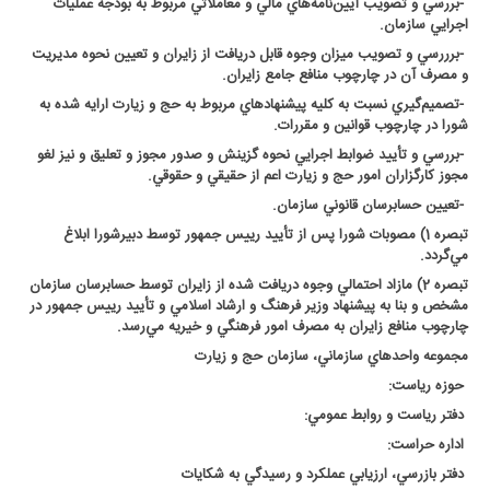
-
بررسي و تصويب آيين‌نامه‌هاي مالي و معاملاتي مربوط به بودجه عمليات
اجرايي سازمان
.
-
برررسي و تصويب ميزان وجوه قابل دريافت از زايران و تعيين نحوه مديريت
و مصرف آن در چارچوب منافع جامع زايران
.
-
تصميم‌گيري نسبت به كليه پيشنهادهاي مربوط به حج و زيارت ارايه شده به
شورا در چارچوب قوانين و مقررات
.
-
بررسي و تأييد ضوابط اجرايي نحوه گزينش و صدور مجوز و تعليق و نيز لغو
مجوز كارگزاران امور حج و زيارت اعم از حقيقي و حقوقي
.
-
تعيين حسابرسان قانوني سازمان
.
تبصره 1) مصوبات شورا پس از تأييد رييس جمهور توسط دبيرشورا ابلاغ
مي‌گردد
.
تبصره 2) مازاد احتمالي وجوه دريافت شده از زايران توسط حسابرسان سازمان
مشخص و بنا به پيشنهاد وزير فرهنگ و ارشاد اسلامي و تأييد رييس جمهور در
چارچوب منافع زايران به مصرف امور فرهنگي و خيريه مي‌رسد
.
مجموعه واحدهاي سازماني، سازمان حج و زيارت
حوزه رياست
:
دفتر رياست و روابط عمومي
:
اداره حراست
:
دفتر بازرسي، ارزيابي عملکرد و رسيدگي به شکايات