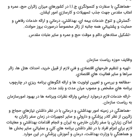
-
هماهنگي با سفارت و کنسولگري ج.ا.ا در کشورهاي ميزان زائران حج، عمره و
اعتاب مقدس جهت جذب تسهيلات و کارسازي امور ايشان
.
-
گسترش و تنوع خدمات بيمه اي، بهداشتي، درماني و ارائه خدمات رفاهي و
حمايت و پشتيباني همه جانبه از زائر مخصوصاً درصورت بروز حوادث
.
-
تشکيل ستادهاي دائم و موقت حج و عمره و ساير عتبات مقدس
.
وظايف حوزه رياست سازمان
-
تهيه و تنظيم طرحهاي اقتصادي و فني لازم از قبيل خريد، احداث هتل ها، زائر
سراها و ساير فعاليت هاي اقتصادي
.
-
مطالعه و بررسي و تعيين اولويت ها و ارائه الگوهاي برنامه ريزي در چارچوب
برنامه هاي مشخص و مصوب ميان مدت و بلند مدت
.
-
ارائه خدمات لازم درموارد ارجاعي وارائه نظرات وبرنامه ها در بهبود امورسازمان
به رياست سازمان
.
-
هماهنگي در زمينه امور بهداشتي و درماني با در نظر داشتن نيازهاي حجاج و
زائرين از نظر کادر پزشکي و داروئي و ساير تجهيزات در زمان سفر زائران به
اماکن زيارتي يا سفر زائران خارجي به ايران و انجام اقدامات بهداشتي و معاينات
لازم براي اعزام افراد با در نظر داشتن برنامه هاي کلي و عملياتي ساير بخش ها
و هماهنگي با وزارت بهداشت، درمان و آموزش پزشکي در اين موارد
.