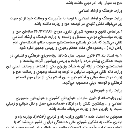
حج به عنوان يك امر ديني داشته باشد
.
وزارت فرهنگ و ارشاد اسلامي
وزارت فرهنگ و ارشاد اسلامي با توجه به مأموريت و رسالت خود از دو جهت
زير مي‌تواند نقش كليدي در توسعه حج و زيارت داشته باشد
:
1
.
براساس قانون و مصوبه شوراي اداري، مورخ 24/3/1384 سازمان حج و
زيارت مؤسسه‌اي دولتي، مستقل و وابسته به وزارت فرهنگ و ارشاد اسلامي
تلقي مي‌شود كه بايد در راستاي سياست‌هاي مصوب نظام، انديشه‌هاي امام
راحل (ره ) ، رهنمودهاي مقام معظم رهبري و رييس جمهور اداره ‌شود
.
2
.
به اسناد بند 27 قانون مصوب سال 1365، برنامه‌ريزي فرهنگي و تبليغي در
جهت همكاري بيشتر مردم با دولت و بررسي پيرامون اثرات برنامه‌ها و
فعاليت‌هاي دولت و ارائه آن به هيأت وزيران يكي از اهداف و وظايف اصلي اين
وزارت‌خانه تلقي مي‌شود، بنابراين با توجه به فلسفه وجودي و رسالت حج و
زيارت در توسعه مباني و احكام دين مبين اسلام يكي از عوال مهم انسجام
فرهنگي و توسعه ديني محسوب مي‌گردد
.
وزارت راه و شهرسازي
اين وزارت‌خانه از طريق سازمان هواپيمائي كشوري و هواپيمايي جمهوري
اسلامي و... بيشترين نقش را در ارتقاء خدمات‌دهي حمل و نقل هوائي و زميني
نسبت به زايرين حج و زيارت مي‌تواند داشته باشد
.
همچنين به استناد ماده 10 قانون وزارت راه و ترابري (1353)، وزارت راه‌ و
ترابري مكلف به تشكيل شوراي عالي هماهنگي ترابري كشور مي‌باشد كه با
انجام درست اين مأموريت، تسهيلات مناسبي مي‌تواند براي توسعه حج و زيارت