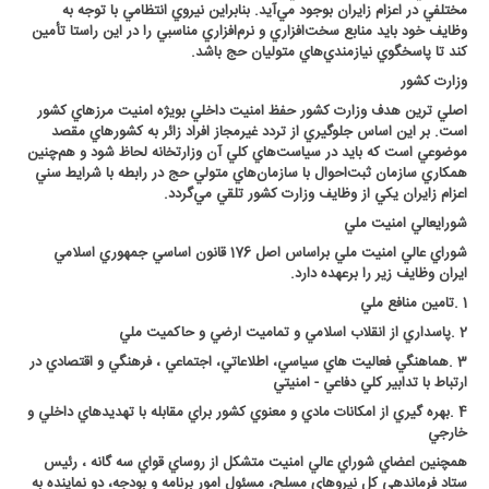
مختلفي در اعزام زايران بوجود مي‌آيد. بنابراين نيروي انتظامي با توجه به
وظايف خود بايد منابع سخت‌افزاري و نرم‌افزاري مناسبي را در اين راستا تأمين
كند تا پاسخگوي نيازمندي‌هاي متوليان حج باشد
.
وزارت كشور
اصلي ترين هدف وزارت كشور حفظ امنيت داخلي بويژه امنيت مرزهاي كشور
است. بر اين اساس جلوگيري از تردد غيرمجاز افراد زائر به كشورهاي مقصد
موضوعي است كه بايد در سياست‌هاي كلي آن وزارتخانه لحاظ شود و هم‌چنين
همكاري سازمان ثبت‌احوال با سازمان‌هاي متولي حج در رابطه با شرايط سني
اعزام زايران يكي از وظايف وزارت كشور تلقي مي‌گردد
.
شورايعالي امنيت ملي
شوراي عالي امنيت ملي براساس اصل 176 قانون اساسي جمهوري اسلامي
ايران وظايف زير را برعهده دارد
.
1
.
تامين منافع ملي
2
.
پاسداري از انقلاب اسلامي و تماميت ارضي و حاکميت ملي
3
.
هماهنگي فعاليت هاي سياسي، اطلاعاتي، اجتماعي ، فرهنگي و اقتصادي در
ارتباط با تدابير کلي دفاعي - امنيتي
4
.
بهره گيري از امکانات مادي و معنوي کشور براي مقابله با تهديدهاي داخلي و
خارجي
همچنين اعضاي شوراي عالي امنيت متشکل از روساي قواي سه گانه ، رئيس
ستاد فرماندهي کل نيروهاي مسلح، مسئول امور برنامه و بودجه، دو نماينده به