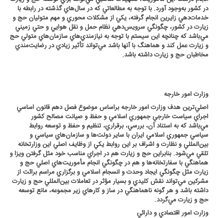
در كشور به‌وجود آورد. با توجه به مطالعاتي كه در سال‌هاي گذشته در رابطه با
خدمات‌دهي زايرين انجام گرفته، يكي از مشكلات محوري و مهم متوليان حج و
زيارت در كشور، چگونگي سرويس‌دهي نظام حمل و نقل هوايي و حتي زميني
مي‌باشد كه چنانچه اين سيستم با توجه به نيازمندي‌هاي سازمان‌هاي متولي حج
و زيارت عمل كند و هماهنگ با آنها باشد مي‌تواند تأثير زيادي در رضايت‌مندي
مخاطبان حج و زيارت داشته باشد
.
وزارت امور خارجه
اصلي‌ترين هدف وزارت امور خارجه براساس موضوع فصل دهم قانون اساسي
اجراي سياست خارجي جمهوري اسلامي و حفظ و صيانت مصالح كشور
مي‌باشد كه به استناد آن، بررسي، برقراري، تنظيم و حفظ و توسعه روابط
سياسي جمهوري اسلامي ايران با ساير دولت‌ها و سازمان‌هاي سياسي و
بين‌المللي و نظارت و اشراف بر اين روابط يكي از وظايف اصلي اين وزارتخانه
تلقي مي‌شود. بنابراين حج و زيارت هم در اجراي مناسب خود مثل گرفتن ويزا و
هماهنگي با سفارتخانه‌ها و هم در چگونگي انجام مأموريت‌هاي اصلي حج و
زيارت مثل چگونگي ايجاد وحدت و انسجام اسلامي و برگزاري مراسم برائت از
مشركين مي‌تواند نقش كليدي و بسيار مؤثر در تعاملات بين‌المللي حج و زيارت
داشته باشد و هر گونه ناهماهنگي در ساز و كارهاي زير مجموعه، مانع توسعه
حج و زيارت مي‌گردد
.
وزارت امور اقتصادي و دارائي