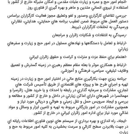
-
انجام امور حج و عمره و زيارت عتبات مقدس و امکان متبرکه خارج از کشور با
استفاده از نيروي انساني متدين و ماهر و بهره گيري از فناوري روز
.
-
بررسي تقاضاي کارگزاري وصدور و لغو وتعليق مجوز فعاليت کارگزاران براساس
دستور العمل هاي مربوط ضمن تعقيب برنامه هاي حمايتي، هدايتي، نظارتي
ورسيدگي به تخلفات کارگزاران ذيربط
.
-
رسيدگي به انتقادات و شکايات زائران و مراجعان
-
ارتباط و تعامل با دستگاهها و نهادهاي مسئول در امور حج و زيارت و سفرهاي
زيارتي
-
اهتمام براي حفظ عزت و منزلت و کرامت و حقوق زائران ايراني
-
ارتباط و همکاري موثر با بعثه مقام معظم رهبري در زمينه گسترش و تعميق
وظايف تبليغي، سياسي، فرهنگي و آموزشي
.
-
برنامه ريزي جهت بکارگيري منابع مالي در اختيار امور حج و زيارت در زمينه
تهيه و اجراي طرح ها و پروژه هاي اقتصادي از طريق تأسيس شرکت هاي
تجاري، مشارکت و سرمايه گذاري در رابطه با احداث و يا خريد هتل، زائرسرا و
مهمانسرا در شهرهاي داراي اماکن زيارتي در داخل و خارج از کشور و مطالعه و
بررسي و ايجاد سرويس حمل و نقل زميني و هوائي و دريائي مورد نياز و
همچنين مشارکت در امور بازرگاني مربوط به تهيه و تامين ابزار و وسائل و مواد
غذائي مورد نياز براي اداره امور زائران ايراني در خارج از کشور
.
-
ايجاد، راه اندازي و بهره برداري از سيستم هاي نوين فناوري اطلاعات رايانه اي
در جهت بالابردن سطح کارائي و سرعت بخشيدن به کليه امور مربوط به حج و
زيارت