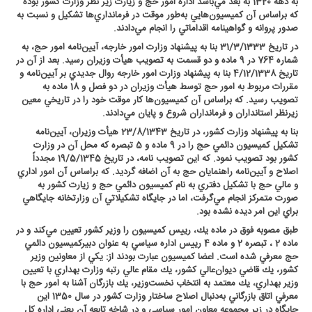
به دهه 1320 به بعد مي‌باشد اداره امور حج و زيارت زير نظر وزارت كشور بوده
كه براساس آن كميسيون‌هايي به‌طور موقت در فرمانداري‌ها تشكيل و نسبت به
صدور پروانه و گواهينامه اقداماتي را انجام مي‌دادند
.
در تاريخ 31/3/1333 بنا به پيشنهاد وزارت امور خارجه، آيين‌نامه امور حج، به
شماره 764 در 9 ماده و دو قسمت به تصويب هيأت وزيران رسيد. بعد از آن در
تاريخ 4/12/1338 بنا به پيشنهاد وزارت امور خارجه روال جديدي بر آيين‌نامه و
مقررات مربوط به امور حج توسط هيأت وزيران در دو فصل و 18 ماده به
تصويب رسيد. كه براساس آن كميسيون‌ها كار موقت خود را در تاريخي معين
زيرنظر استانداران و فرمانداران شروع و پايان مي‌دادند
.
بنا به پيشنهاد وزارت كشور، در تاريخ 23/8/1343 هيأت وزيران، آيين‌نامه
تشكيل كميسيون دائمي حج را در 9 ماده و 5 تبصره كه محل آن در وزارت
كشور بود تصويب نمود. كه اين تصويب نامه، در تاريخ 19/5/1345 مجدداً
اصلاح و آيين‌نامه راهنمايان حج به آن اضافه گرديد. كه براساس آن امور اداري
و مالي حج با تشكيل دفتري به نام كميسيون‌ دائمي حج و زيارت كشور به
صورت متمركز انجام مي‌گرفت، اما در جايگاه تشكيلاتي آن وزارتخانه جايگاهي
براي اين امر ديده نشده بود
.
طبق مصوبه فوق در ماده يك، رييس كميسيون را وزير كشور تعيين مي‌كند و در
ماده 2 ، تبصره 2 و ماده 4 رييس اداره سياسي به عنوان دبيركميسيون دائمي
حج معرفي شده است. اعضا كميسيون عبارت بودند از: يكي از معاونين وزير
كشور، يك قاضي ديوان‌عالي كشور، يك مقام عالي رتبه وزارت بهداري با تعيين
وزير بهداري، يك معتمد به انتخاب نخست‌وزير، يك بازرگان آشنا به امور حج با
معرفي اتاق بازرگاني به‌دنبال اصلاح ساختار وزارت كشور در سال 1350 اين
جايگاه در زير مجموعه معاون امور سياسي و در شاخه تابعه آن يعني اداره كل