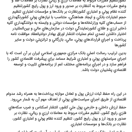
کشورتنظيم مقررات مربوط به معاملات ارزي و ريالي نظارت بر معاملات طلا و
وضع مقررات مربوط به آننظارت بر صدور و ورود ارز و پول رايج کشورتنظيم
کننده نظام پولي و اعتباري کشورنظارت بر بانک‌ها و مؤسسات اعتباري تنظيم
حجم اعتبارات بانکي و ايجاد هماهنگي، متناسب با نيازهاي پولي کشورنگهداري
از حساب‌هاي کليه وزارتخانه‌ها و مؤسسات دولتي و وابسته به دولتنگهداري کليه
ذخاير ارزي و طلاي کشورنمايندگي دولت در سازمان‌هاي مالي و بين‌الملليدر
اختيار داشتن تصدي تمام عمليات انتشار اوراق بهادار دولتيانعقاد موافقت نامه
پرداخت و اجراي قراردادهاي پولي، مالي، بازرگاني و ترانزيتي دولت و ساير
کشورها
بدين ترتيب رسالت اصلي بانک مرکزي جمهوري اسلامي ايران بر آن است که با
اجراي سياستهاي پولي و اعتباري شرايط مساعد براي پيشرفت اقتصادي کشور را
فراهم سازد و در اجراي برنامه‌هاي مختلف اعم از برنامه‌هاي تثبيت و توسعه
اقتصادي پشتيبان دولت باشد
.
در اين راه حفظ ثبات ارزش پول و تعادل موازنه پرداخت‌ها به همراه رشد مدوام
اقتصادي از طريق اجراي سياست‌هاي پولي از اهداف مهم آن به شمار مي‌رود
.
حفظ ارزش داخلي و خارجي پول ملي کشور، انتشار اسکناس و ضرب سکه‌هاي
فلزي رايج کشور، تنظيم مقررات مربوط به معاملات ارزي و ريالي، نظارت بر
صدور و ورود ارز و پول رايج کشور، تنظيم کننده نظام پولي و اعتباري کشور،
نظارت بر بانک‌ها و موسسات اعتباري
.