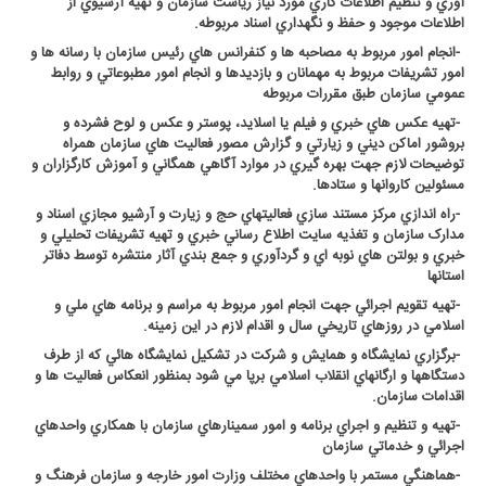
آوري و تنظيم اطلاعات کاري مورد نياز رياست سازمان و تهيه آرشيوي از
اطلاعات موجود و حفظ و نگهداري اسناد مربوطه
.
-
انجام امور مربوط به مصاحبه ها و کنفرانس هاي رئيس سازمان با رسانه ها و
امور تشريفات مربوط به مهمانان و بازديدها و انجام امور مطبوعاتي و روابط
عمومي سازمان طبق مقررات مربوطه
-
تهيه عکس هاي خبري و فيلم يا اسلايد، پوستر و عکس و لوح فشرده و
بروشور اماکن ديني و زيارتي و گزارش مصور فعاليت هاي سازمان همراه
توضيحات لازم جهت بهره گيري در موارد آگاهي همگاني و آموزش کارگزاران و
مسئولين کاروانها و ستادها
.
-
راه اندازي مرکز مستند سازي فعاليتهاي حج و زيارت و آرشيو مجازي اسناد و
مدارک سازمان و تغذيه سايت اطلاع رساني خبري و تهيه تشريفات تحليلي و
خبري و بولتن هاي نوبه اي و گردآوري و جمع بندي آثار منتشره توسط دفاتر
استانها
-
تهيه تقويم اجرائي جهت انجام امور مربوط به مراسم و برنامه هاي ملي و
اسلامي در روزهاي تاريخي سال و اقدام لازم در اين زمينه
.
-
برگزاري نمايشگاه و همايش و شرکت در تشکيل نمايشگاه هائي که از طرف
دستگاهها و ارگانهاي انقلاب اسلامي برپا مي شود بمنظور انعکاس فعاليت ها و
اقدامات سازمان
.
-
تهيه و تنظيم و اجراي برنامه و امور سمينارهاي سازمان با همکاري واحدهاي
اجرائي و خدماتي سازمان
-
هماهنگي مستمر با واحدهاي مختلف وزارت امور خارجه و سازمان فرهنگ و