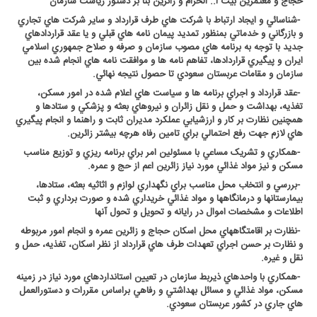
حجاج و معتمرين بيت ا.. الحرام و زائرين بنا بر دستور رياست سازمان
-
شناسائي و ايجاد ارتباط با شرکت هاي طرف قرارداد و ساير شرکت هاي تجاري
و بازرگاني و خدماتي بمنظور تمديد پيمان نامه هاي قبلي و يا عقد قراردادهاي
جديد با توجه به برنامه هاي مصوب سازمان و صرفه و صلاح جمهوري اسلامي
ايران و پيگيري قراردادها، تفاهم نامه ها و موافقت نامه هاي انجام شده بين
سازمان و مقامات عربستان سعودي تا حصول نتيجه نهائي
.
-
عقد قرارداد و اجراي برنامه ها و سياست هاي اعلام شده در امور مسکن،
تغذيه، بهداشت و حمل و نقل زائران و نيروهاي بعثه و پزشکي و ستادها و
همچنين نظارت بر کار و ارزشيابي عملکرد مديران ثابت و راهنما و انجام پيگيري
هاي لازم جهت رفع احتمالي براي تامين رفاه هرچه بيشتر زائرين
.
-
همکاري و تشريک مساعي با مسئولين امر براي برنامه ريزي و توزيع مناسب
مسکن و نيز مواد غذائي مورد نياز زائرين اعم از حج و عمره
.
-
بررسي و انتخاب محل مناسب براي نگهداري لوازم و اثاثيه بعثه، ستادها،
بيمارستانها و درمانگاهها و مواد غذائي خريداري شده و صورت برداري و ثبت
اطلاعات و مشخصات اموال در رايانه و تحويل و تحول آنها
-
نظارت بر اقامتگاههاي محل اسکان حجاج و زائرين عمره و انجام امور مربوطه
و نظارت بر حسن اجراي تعهدات طرف هاي قرارداد از نظر اسکان، تغذيه، حمل و
نقل و غيره
.
-
همکاري با واحدهاي ذيربط سازمان در تعيين استانداردهاي مورد نياز در زمينه
مسکن، مواد غذائي و مسائل بهداشتي و رفاهي براساس مقررات و دستورالعمل
هاي جاري در کشور عربستان سعودي
.