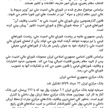
انتخاب مقام رهبري، وزراي امور خارجه، اطلاعات و کشور هستند
.
براساس موضوع مطرح شده در شوراي عالي امنيت ملي نيز "وزير مربوط يا
عالي ترين مقام ارتش و سپاه " نيز در نشست هاي اين شورا حاضر مي شوند
.
قانون گذارهمچنين براي شوراي عالي امنيت ملي به " تناسب وظايف آن"
شوراهاي فرعي " از جمله شوراي دفاع و شوراي امنيت کشور " پيش بيني کرده
است
.
رئيس جمهوري علاوه بر رياست شوراي عالي امنيت ملي، رياست شوراهاي
فرعي را نيز برعهده خواهد گرفت البته وي مي تواند يکي از اعضاي شوراي عالي
امنيت ملي را ازطرف خود به عنوان رئيس هر يک از شوراهاي فرعي معرفي
کند
.
براساس قانون اساسي جمهوري اسلامي ايران مصوبات شوراي عالي امنيت ملي
پس از تاييد مقام رهبري قابليت اجرائي پيدا مي کند. همچنين حدود اختيارات
و وظايف شوراهاي فرعي را قانون معين مي کند و تشکيلات آنها به تصويب
شوراي عالي مي رسد
.
بانک مرکزي جمهوري اسلامي ايران
بانک مرکزي ايران ?? مرداد 1339 تشکيل شد
.
سرمايه اوليه بانک مرکزي ايران ?.? ميليارد ريال بود که با ??? پرسنل، اين بانک
آغاز به کار کرد. مهم‌ترين هدف بانک‌ مرکزي حفظ ارزش پول داخلي يا کنترل
تورم است. به‌طور کلي اصلي‌ترين وظايف بانک‌هاي مرکزي عبارت از:حفظ ارزش
داخلي و خارجي پول ملي کشورانتشار اسکناس و ضرب سکه‌هاي فلزي رايج