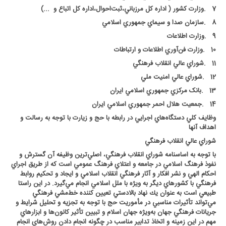
7
.
وزارت كشور ( اداره کل مرزباني،ثبت‌احوال،اداره کل اتباع و ...)
8
.
سازمان صدا و سيماي جمهوري اسلامي
9
.
وزارت اطلاعات
10
.
وزارت فن‌آوري اطلاعات و ارتباطات
11
.
شوراي عالي انقلاب فرهنگي
12
.
شوراي عالي امنيت ملي
13
.
بانک مرکزي جمهوري اسلامي ايران
14
.
جمعيت هلال احمر جمهوري اسلامي ايران
وظايف كلي دستگاه‌هاي اجرايي در رابطه با حج و زيارت با توجه به رسالت و
اهداف آنها
شوراي عالي انقلاب فرهنگي
با توجه به اساسنامه شوراي انقلاب فرهنگي، اصلي‌ترين وظيفه آن گسترش و
نفوذ فرهنگ اسلامي در جامعه و اعتلاي فرهنگ عمومي است كه از طريق اجراي
احكام الهي و نشر افكار و آثار فرهنگي انقلاب اسلامي و ايجاد و تحكيم روابط
فرهنگي با كشورهاي ديگر به ويژه با ملل اسلامي انجام مي‌گيرد. در اين راستا
طبيعي است به عنوان يك نهاد بالادستي تعيين كننده خط‌مشي فرهنگي
مي‌تواند تأثيرات مناسبي در مأموريت حج با توجه به تجزيه و تحليل شرايط و
جريانات فرهنگي جهان به‌ويژه جهان اسلام و تبيين تأثير كانون‌ها و ابزارهاي
مهم در اين زمينه و اتخاذ تدابير مناسب در چگونه انجام دادن روش‌هاي انجام