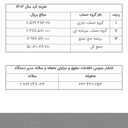
هزینه کرد سال 1403
ردیف
نام گروه حساب
مبالغ بریال
1
گروه حساب جاری
8.579.483.210
2
گروه حساب سرمایه ای
2.488.570.000
3
برنامه حج تمتع
3.962.166.000
جمع کل
15.030.219.210
انتشار عمومی اطلاعات حقوق و مزایای ماهانه و سالانه مدیر دستگاه
ماهیانه
سالانه
2.789.247.036
232.437.253