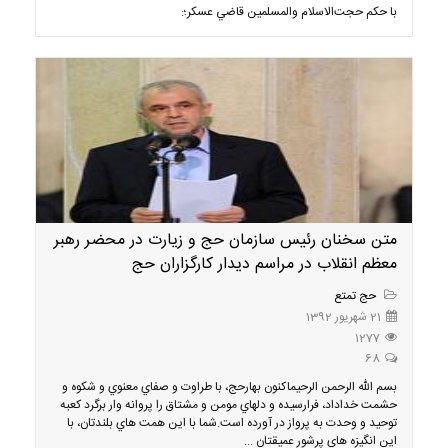
با حكم حجت‌الاسلام والمسلمين قاضي عسكر؛:
متن سخنان رئیس سازمان حج و زیارت در محضر رهبر
معظم انقلاب در مراسم دیدار کارگزاران حج
حج تمتع
21 شهریور 1392
1277
68
بسم الله الرحمن الرحيماكنون بهارحج، با طراوت و صفاي معنوي و شكوه و
حشمت خداداد، فرارسيده و دلهاي مومن و مشتاق را پروانه وار برگرد كعبه
توحيد و وحدت به پرواز در آورده است.شما با اين همت هاي بلندتان، با
اين انگيزه هاي پرشور عميقتان ...