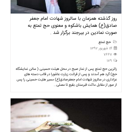
روز گذشته همزمان با سالروز شهادت امام جعفر
صادق(ع) همایش باشکوه و معنوی حج تمتع به
صورت نمادین در بیرجند برگزار شد .
حج تمتع
14 شهریور 1392
7667
179
زائرین حج تمتع پس از نماز صبح در محل هیئت حسینی ( سالن نمایشگاه
حج) گرد هم آمدند و پس از قرائت زیارت عاشورا در قالب دسته های
عزاداری در سالروز شهادت امام جعفرصادق(ع) مسیر هئیت حسینی را پس
از عبور از مقابل ماکت قبرستان بقیع تا مصلی...