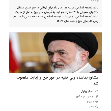
82
بانك توسعه اسلامي هزينه هر راس دام براي قرباني در حج تمتع امسال را
۴۹۰ ريال سعودي يا ۱۳۱ دلار اعلام كرد. به گزارش حج نیوز به نقل از سايت
بانك توسعه اسلامي رئيس بانك توسعه اسلامي احمد محمد علي قيمت هر
راس دام براي حج واجب سال 1434 ...
مشاور نماينده ولي فقيه در امور حج و زيارت منصوب
شد
دفاتر زیارتی
21 شهریور 1392
2527
232