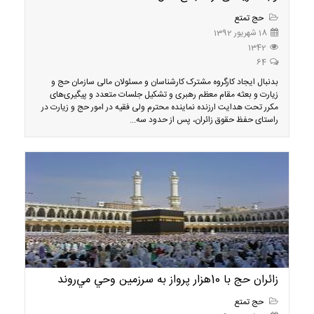
حج تمتع
18 شهریور 1392
1342
64
بدنبال ایجاد کارگروه مشترک کارشناسان و مسئولان مالی سازمان حج و
زیارت و بعثه مقام معظم رهبری و تشکیل جلسات متعدد و پیگیری‌های
مکرر تحت هدایت ارزنده نماینده محترم ولی فقیه در امور حج و زیارت در
راستای حفظ حقوق زائران، پس از حدود سه...
زائران حج با 10هزار پرواز به سرزمين وحي مي‌روند
حج تمتع