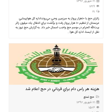
21 شهریور 1392
1319
81
زائران حج با 10هزار پرواز به سرزمين وحي مي‌رونداداره كل هواپيمايي
عربستان از تنظيم 10 هزار پرواز رفت و برگشت براي انتقال يك ميليون زائر
بيت‌الله الحرام در موسم حج واجب امسال خبر داد. به گزارش حج نیوز به
نقل از ايسنا، اداره كل هوا...
هزينه هر راس دام براي قرباني در حج اعلام شد
حج تمتع
21 شهریور 1392
1526