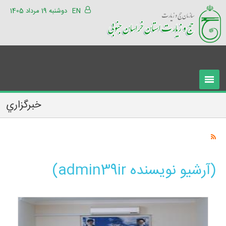
EN
دوشنبه 19 مرداد 1405
خبرگزاري
(آرشیو نویسنده admin39ir)