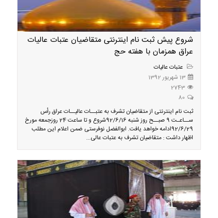
شروع پیش ثبت نام اینترنتی متقاضیان عتبات عالیات
عراق همزمان با هفته حج
عتبات عالیات
13 شهریور 1392
2743
80
ثبت نام اینترنتی از متقاضیان تشرف به عتبــات عالیــات عراق رأس
ســاعـت 9 صبــح روز شنبه 92/6/16شروع و تا ساعت 24 روزجمعه مورخ
92/6/29ادامه خواهد یافت. ابوالفضل نوفرستی ضمن اعلام این مطلب
اظهار داشت : متقاضیان تشرف به عتبات عالی...