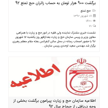
برگشت 900 هزار تومان به حساب زائران حج تمتع 92
حج تمتع
18 شهریور 1392
1420
71
نشست خبری مشترک نماینده ولی فقیه در امور حج و زیارت با همراهی
معاون وزیر و رییس سازمان حج و زیارت بعدازظهر روز یکشنبه 17 شهریور
92 با حضور اصحاب رسانه در محل سالن کنفرانس بعثه مقام معظم رهبری
برگزار شد.مهندس سعید اوحدی رییس سازمان...
اطلاعیه سازمان حج و زیارت پیرامون برگشت بخشی از
وجه دریافتی از حجاج سال 92