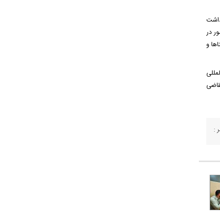
داشت
ر در
ها و
مللی
قاضی
 :