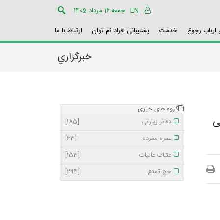
EN
جمعه 16 مرداد 1405
ارباب رجوع
خدمات
پشتیبانی افراد کم توان
ارتباط با ما
خبرگزاري
گروه های خبری
ی
دفاتر زیارتی
[185]
عمره مفرده
[63]
عتبات عالیات
[153]
حج تمتع
[294]