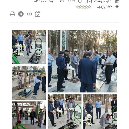
11 اردیبهشت 1404
21:19
0 دیدگاه
152 بازدید