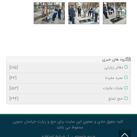
گروه های خبری
دفاتر زیارتی
[185]
عمره مفرده
[63]
عتبات عالیات
[153]
حج تمتع
[294]
کلیه حقوق مادی و معنوی این سایت برای حج و زیارت خراسان جنوبی
محفوظ می باشد.
حریم خصوصی
|
شرایط استفاده